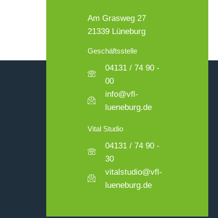
Am Grasweg 27
21339 Lüneburg
Geschäftsstelle
04131 / 74 90 -
00
info@vfl-
lueneburg.de
Vital Studio
04131 / 74 90 -
30
vitalstudio@vfl-
lueneburg.de