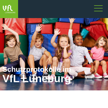
Schutzprotokolle im
VfL Lüneburg