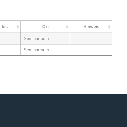
r bis
Ort
Hinweis
Seminarraum
Seminarraum