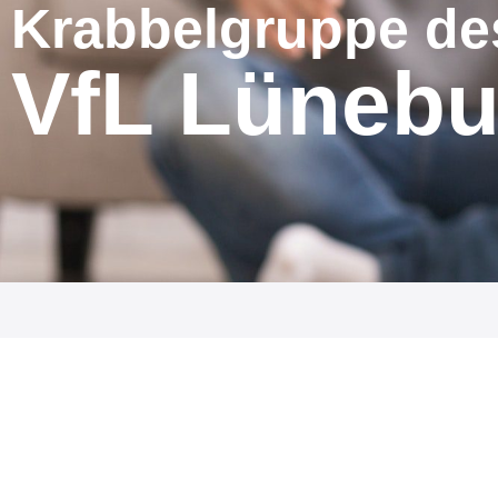
Krabbelgruppe de
VfL Lünebu