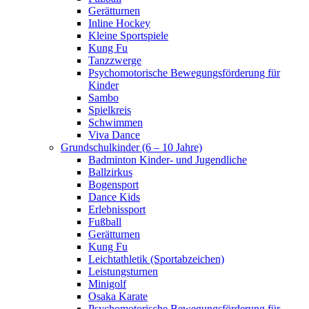
Gerätturnen
Inline Hockey
Kleine Sportspiele
Kung Fu
Tanzzwerge
Psychomotorische Bewegungsförderung für
Kinder
Sambo
Spielkreis
Schwimmen
Viva Dance
Grundschulkinder (6 – 10 Jahre)
Badminton Kinder- und Jugendliche
Ballzirkus
Bogensport
Dance Kids
Erlebnissport
Fußball
Gerätturnen
Kung Fu
Leichtathletik (Sportabzeichen)
Leistungsturnen
Minigolf
Osaka Karate
Psychomotorische Bewegungsförderung für