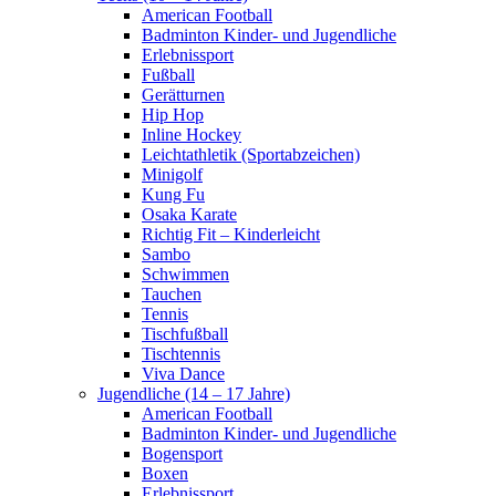
American Football
Badminton Kinder- und Jugendliche
Erlebnissport
Fußball
Gerätturnen
Hip Hop
Inline Hockey
Leichtathletik (Sportabzeichen)
Minigolf
Kung Fu
Osaka Karate
Richtig Fit – Kinderleicht
Sambo
Schwimmen
Tauchen
Tennis
Tischfußball
Tischtennis
Viva Dance
Jugendliche (14 – 17 Jahre)
American Football
Badminton Kinder- und Jugendliche
Bogensport
Boxen
Erlebnissport