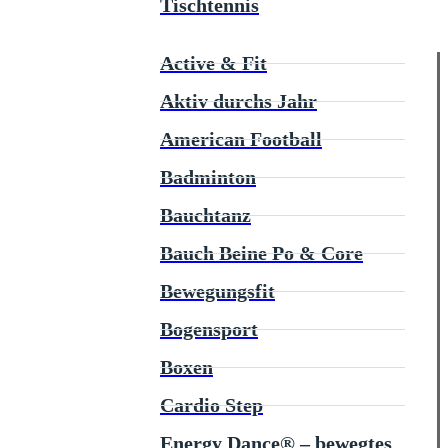
Tischtennis
Active & Fit
Aktiv durchs Jahr
American Football
Badminton
Bauchtanz
Bauch Beine Po & Core
Bewegungsfit
Bogensport
Boxen
Cardio Step
Energy Dance® – bewegtes