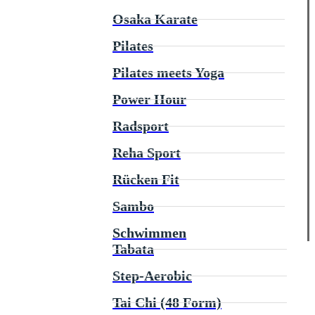
Osaka Karate
Pilates
Pilates meets Yoga
Power Hour
Radsport
Reha Sport
Rücken Fit
Sambo
Schwimmen
Tabata
Step-Aerobic
Tai Chi (48 Form)