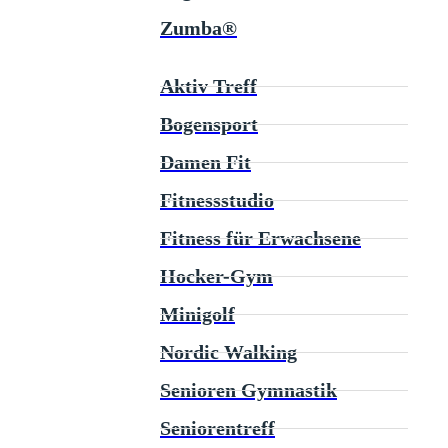
Zumba®
Aktiv Treff
Bogensport
Damen Fit
Fitnessstudio
Fitness für Erwachsene
Hocker-Gym
Minigolf
Nordic Walking
Senioren Gymnastik
Seniorentreff