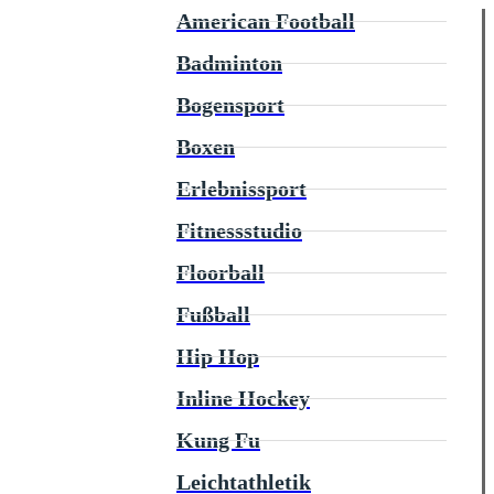
American Football
Badminton
Bogensport
Boxen
Erlebnissport
Fitnessstudio
Floorball
Fußball
Hip Hop
Inline Hockey
Kung Fu
Leichtathletik