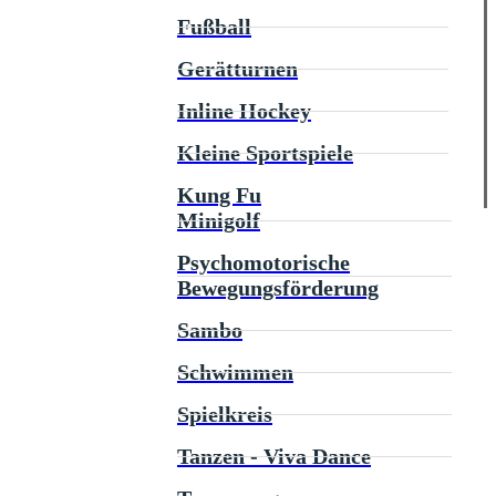
Fußball
Gerätturnen
Inline Hockey
Kleine Sportspiele
Kung Fu
Minigolf
Psychomotorische
Bewegungsförderung
Sambo
Schwimmen
Spielkreis
Tanzen - Viva Dance