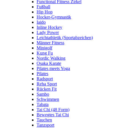
Functional Fitness Zirkel
Fußball
Hip Hop
Hocker-Gymnastik
Iaido
Inline Hockey
Lady Power
Leichtathletik (Sportabzeichen)
Männer Fitness
Minigolf
Kung Fu
Nordic Walking
Osaka Karate
Pilates meets Yoga
Pilates
Radsport
Reha Sport
Rücken Fit
Sambo
Schwimmen
Tabata
Tai Chi (48 Form)
Bewegtes Tai Chi
Tauchen
Tanzsport