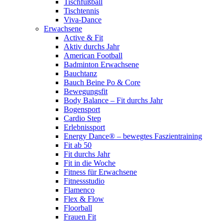
Tischfußball
Tischtennis
Viva-Dance
Erwachsene
Active & Fit
Aktiv durchs Jahr
American Football
Badminton Erwachsene
Bauchtanz
Bauch Beine Po & Core
Bewegungsfit
Body Balance – Fit durchs Jahr
Bogensport
Cardio Step
Erlebnissport
Energy Dance® – bewegtes Faszientraining
Fit ab 50
Fit durchs Jahr
Fit in die Woche
Fitness für Erwachsene
Fitnessstudio
Flamenco
Flex & Flow
Floorball
Frauen Fit