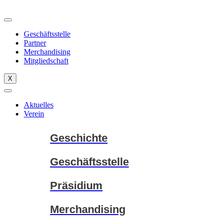
Zum
Inhalt
springen
Geschäftsstelle
Partner
Merchandising
Mitgliedschaft
X
Aktuelles
Verein
Geschichte
Geschäftsstelle
Präsidium
Merchandising