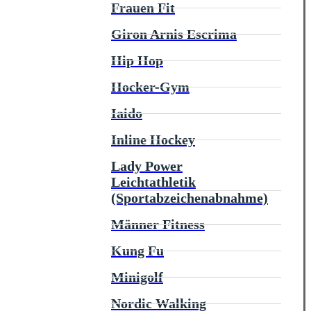
Frauen Fit
Giron Arnis Escrima
Hip Hop
Hocker-Gym
Iaido
Inline Hockey
Lady Power
Leichtathletik
(Sportabzeichenabnahme)
Männer Fitness
Kung Fu
Minigolf
Nordic Walking