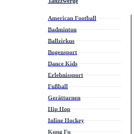
Tanzzwerge
American Football
Badminton
Ballzirkus
Bogensport
Dance Kids
Erlebnissport
Fußball
Gerätturnen
Hip Hop
Inline Hockey
Kung Fu