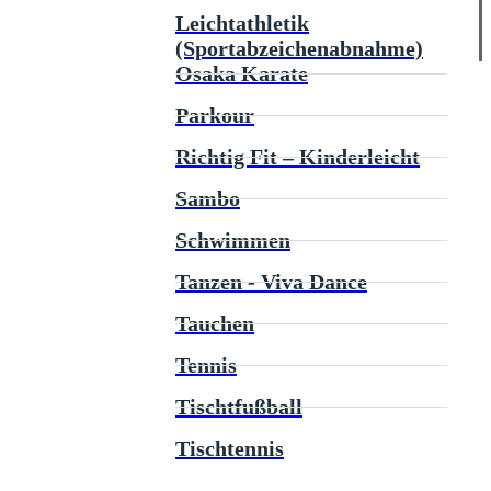
Leichtathletik
(Sportabzeichenabnahme)
Osaka Karate
Parkour
Richtig Fit – Kinderleicht
Sambo
Schwimmen
Tanzen - Viva Dance
Tauchen
Tennis
Tischtfußball
Tischtennis