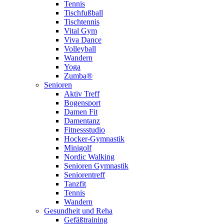
Tennis
Tischfußball
Tischtennis
Vital Gym
Viva Dance
Volleyball
Wandern
Yoga
Zumba®
Senioren
Aktiv Treff
Bogensport
Damen Fit
Damentanz
Fitnessstudio
Hocker-Gymnastik
Minigolf
Nordic Walking
Senioren Gymnastik
Seniorentreff
Tanzfit
Tennis
Wandern
Gesundheit und Reha
Gefäßtraining