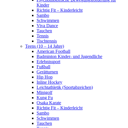
Kinder
Richtig Fit – Kinderleicht
Sambo
Schwimmen
Viva Dance
Tauchen
Tennis
Tischtennis
Teens (10 – 14 Jahre)
American Football
Badminton Kinder- und Jugendliche
Erlebnissport
Fußball
Gerätturnen
Hip Hop
Inline Hockey
Leichtathletik (Sportabzeichen)
Minigolf
Kung Fu
Osaka Karate
Richtig Fit – Kinderleicht
Sambo
Schwimmen
Tauchen