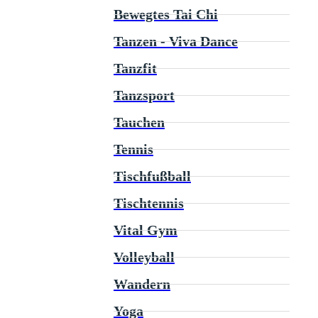
Bewegtes Tai Chi
Tanzen - Viva Dance
Tanzfit
Tanzsport
Tauchen
Tennis
Tischfußball
Tischtennis
Vital Gym
Volleyball
Wandern
Yoga