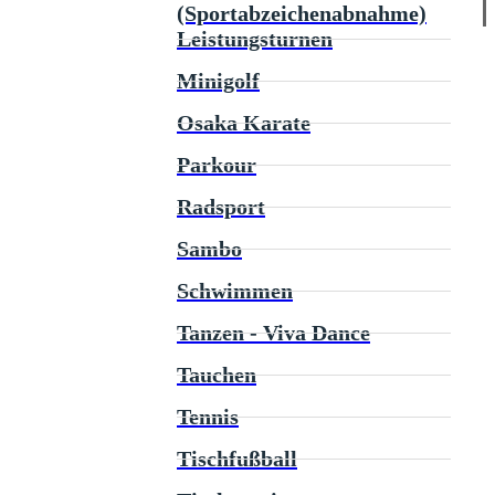
(Sportabzeichenabnahme)
Leistungsturnen
Minigolf
Osaka Karate
Parkour
Radsport
Sambo
Schwimmen
Tanzen - Viva Dance
Tauchen
Tennis
Tischfußball