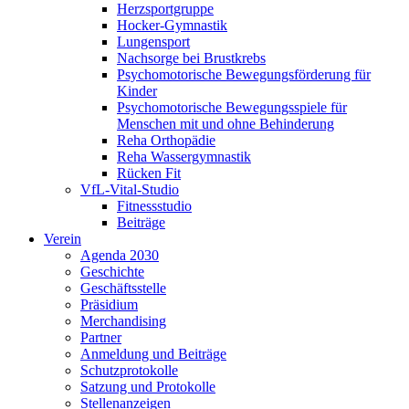
Herzsportgruppe
Hocker-Gymnastik
Lungensport
Nachsorge bei Brustkrebs
Psychomotorische Bewegungsförderung für
Kinder
Psychomotorische Bewegungsspiele für
Menschen mit und ohne Behinderung
Reha Orthopädie
Reha Wassergymnastik
Rücken Fit
VfL-Vital-Studio
Fitnessstudio
Beiträge
Verein
Agenda 2030
Geschichte
Geschäftsstelle
Präsidium
Merchandising
Partner
Anmeldung und Beiträge
Schutzprotokolle
Satzung und Protokolle
Stellenanzeigen