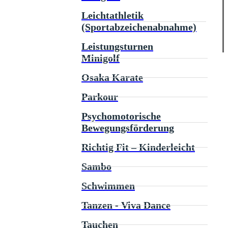
Leichtathletik
(Sportabzeichenabnahme)
Leistungsturnen
Minigolf
Osaka Karate
Parkour
Psychomotorische
Bewegungsförderung
Richtig Fit – Kinderleicht
Sambo
Schwimmen
Tanzen - Viva Dance
Tauchen