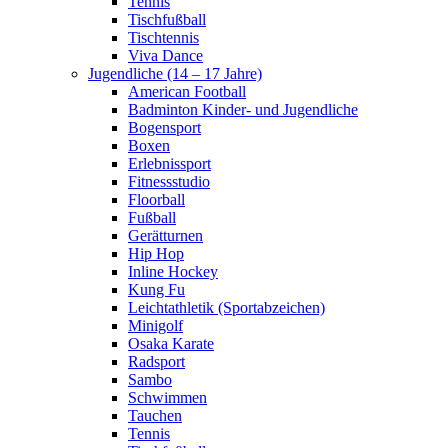
Tennis
Tischfußball
Tischtennis
Viva Dance
Jugendliche (14 – 17 Jahre)
American Football
Badminton Kinder- und Jugendliche
Bogensport
Boxen
Erlebnissport
Fitnessstudio
Floorball
Fußball
Gerätturnen
Hip Hop
Inline Hockey
Kung Fu
Leichtathletik (Sportabzeichen)
Minigolf
Osaka Karate
Radsport
Sambo
Schwimmen
Tauchen
Tennis