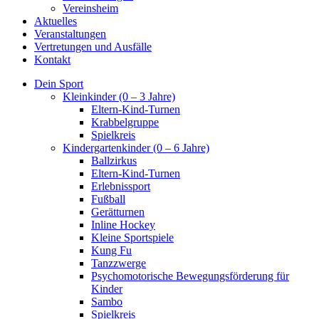
Vereinsheim
Aktuelles
Veranstaltungen
Vertretungen und Ausfälle
Kontakt
Dein Sport
Kleinkinder (0 – 3 Jahre)
Eltern-Kind-Turnen
Krabbelgruppe
Spielkreis
Kindergartenkinder (0 – 6 Jahre)
Ballzirkus
Eltern-Kind-Turnen
Erlebnissport
Fußball
Gerätturnen
Inline Hockey
Kleine Sportspiele
Kung Fu
Tanzzwerge
Psychomotorische Bewegungsförderung für
Kinder
Sambo
Spielkreis