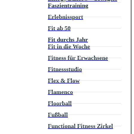
Faszientraining
Erlebnissport
Fit ab 50
Fit durchs Jahr
Fit in die Woche
Fitness für Erwachsene
Fitnessstudio
Flex & Flow
Flamenco
Floorball
Fußball
Functional Fitness Zirkel