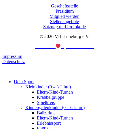
Geschäftsstelle
Präsidium
Mitglied werden
Stellenangebote
Satzung und Protokolle
© 2026 VfL Lüneburg e.V.
Made with
by PASSGEBER
Impressum
Datenschutz
Dein Sport
Kleinkinder (0 – 3 Jahre)
Eltern-Kind-Turnen
Krabbelgruppe
Spielkreis
Kindergartenkinder (0 – 6 Jahre)
Ballzirkus
Eltern-Kind-Turnen
Erlebnissport
Fußball