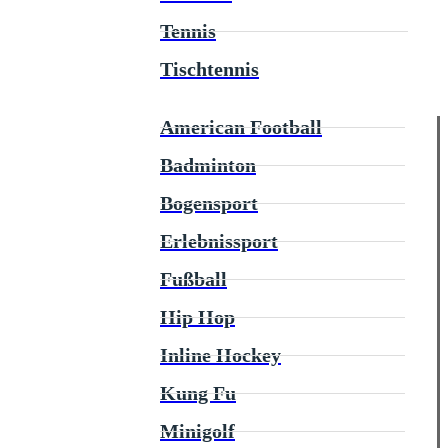
Tennis
Tischtennis
American Football
Badminton
Bogensport
Erlebnissport
Fußball
Hip Hop
Inline Hockey
Kung Fu
Minigolf