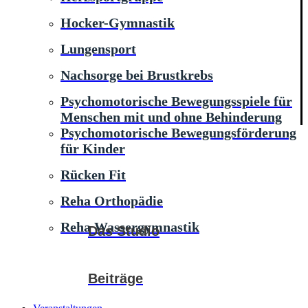
Hocker-Gymnastik
Lungensport
Nachsorge bei Brustkrebs
Psychomotorische Bewegungsspiele für
Menschen mit und ohne Behinderung
Psychomotorische Bewegungsförderung
für Kinder
Rücken Fit
Reha Orthopädie
Reha Wassergymnastik
Das Studio
Beiträge