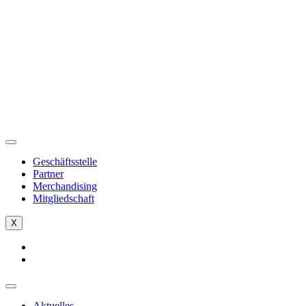
Zum
Inhalt
springen
Geschäftsstelle
Partner
Merchandising
Mitgliedschaft
X
Aktuelles