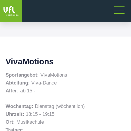
VivaMotions
Sportangebot:
VivaMotions
Abteilung:
Viva-Dance
Alter:
ab 15 -
Wochentag:
Dienstag (wöchentlich)
Uhrzeit:
18:15 - 19:15
Ort:
Musikschule
Trainer: