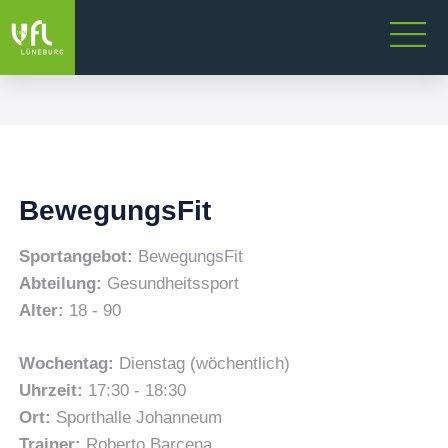
BewegungsFit
Sportangebot:
BewegungsFit
Abteilung:
Gesundheitssport
Alter:
18 - 90
Wochentag:
Dienstag (wöchentlich)
Uhrzeit:
17:30 - 18:30
Ort:
Sporthalle Johanneum
Trainer:
Roberto Barcena