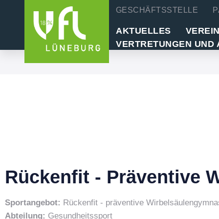
GESCHÄFTSSTELLE
P
AKTUELLES
VEREI
VERTRETUNGEN UND 
Rückenfit - Präventive 
Sportangebot:
Rückenfit - präventive Wirbelsäulengymna
Abteilung:
Gesundheitssport