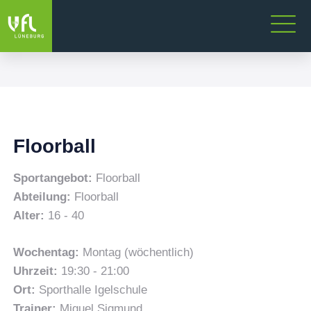
Floorball
Sportangebot:
Floorball
Abteilung:
Floorball
Alter:
16 - 40
Wochentag:
Montag (wöchentlich)
Uhrzeit:
19:30 - 21:00
Ort:
Sporthalle Igelschule
Trainer:
Miguel Sigmund